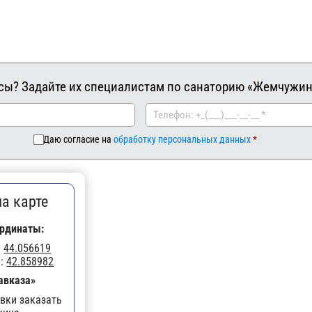
сы? Задайте их специалистам по санаторию «Жемчужин
Даю согласие на
обработку персональных данных
а карте
рдинаты:
:
44.056619
а:
42.858982
авказа»
вки заказать