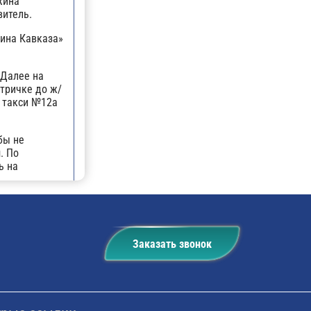
жина
витель.
ина Кавказа»
 Далее на
ктричке до ж/
м такси №12а
бы не
. По
ь на
маршрутном
Кавказа".
Заказать звонок