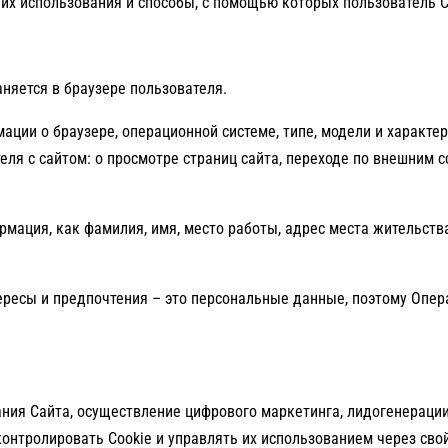
 их использования и способы, с помощью которых пользователь С
аняется в браузере пользователя.
мации о браузере, операционной системе, типе, модели и характе
еля с сайтом: о просмотре страниц сайта, переходе по внешним 
мация, как фамилия, имя, место работы, адрес места жительств
нтересы и предпочтения – это персональные данные, поэтому Оп
ия Сайта, осуществление цифрового маркетинга, лидогенерации 
онтролировать Cookie и управлять их использованием через свой 