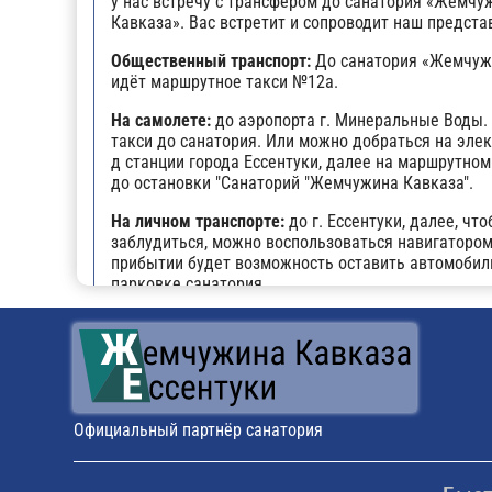
у нас встречу с трансфером до санатория «Жемчу
Кавказа». Вас встретит и сопроводит наш предста
Общественный транспорт:
До санатория «Жемчуж
идёт маршрутное такси №12а.
На самолете:
до аэропорта г. Минеральные Воды.
такси до санатория. Или можно добраться на эле
д станции города Ессентуки, далее на маршрутно
до остановки "Санаторий "Жемчужина Кавказа".
На личном транспорте:
до г. Ессентуки, далее, что
заблудиться, можно воспользоваться навигатором
прибытии будет возможность оставить автомобил
парковке санатория.
Поездом:
до ж/д вокзала г. Ессентуки, далее на 
такси №12а до остановки "Санаторий "Жемчужина 
Официальный партнёр санатория