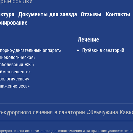
рые ссылки
ктура
Документы для заезда
Отзывы
Контакты
онирование
Лечение
Опорно-двигательный аппарат»
Путёвки в санаторий
инекологическая»
Заболевания ЖКТ»
Обмен веществ»
рологическая»
Снижение веса»
-курортного лечения в санатории «Жемчужина Кавказ
предоставлена исключительно для ознакомления и ни при каких условиях не яв