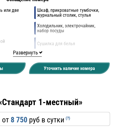
ь или две
Шкаф, прикроватные тумбочки,
журнальный столик, стулья
Холодильник, электрочайник,
набор посуды
ной
Сушилка для белья
Развернуть
Балкон/без балкона
ны
Уточнить наличие номера
«Стандарт 1-местный»
 от
8 750
руб в сутки
(?)