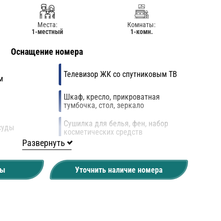
Места:
Комнаты:
1-местный
1-комн.
Оснащение номера
Телевизор ЖК со спутниковым ТВ
м
Шкаф, кресло, прикроватная
тумбочка, стол, зеркало
Сушилка для белья, фен, набор
суды
косметических средств
Развернуть
ны
Уточнить наличие номера