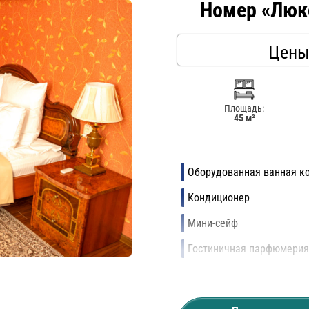
Номер «Люк
Цены
Площадь:
45 м²
Оборудованная ванная к
Кондиционер
Мини-сейф
Гостиничная парфюмери
Фен
Электрочайник и набор 