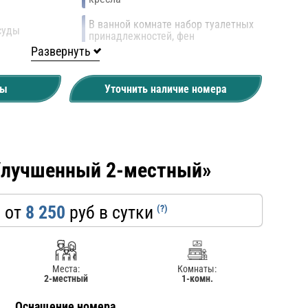
В ванной комнате набор туалетных
суды
принадлежностей, фен
Развернуть
Кондиционер
ны
Уточнить наличие номера
Улучшенный 2-местный»
 от
8 250
руб в сутки
(?)
Места:
Комнаты:
2-местный
1-комн.
Оснащение номера