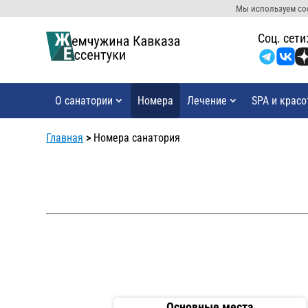
Мы используем coo
Cоц. сети
О санатории
Номера
Лечение
SPA и красо
Главная
>
Номера санатория
Основные места