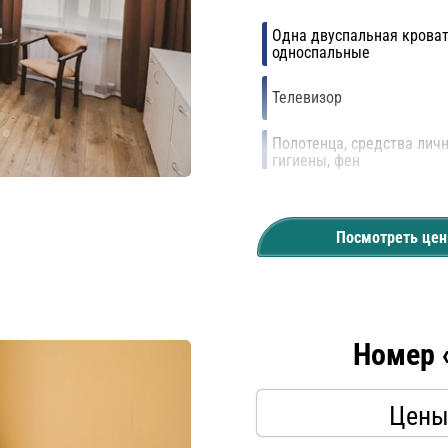
Одна двуспальная кроват
односпальные
Телевизор
Полотенца, средства лич
гигиены, фен
Кондиционер
Посмотреть це
Номер 
Цены