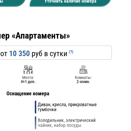
ны
Уточнить наличие номера
ер «Апартаменты»
 от
10 350
руб в сутки
(?)
Места:
Комнаты:
4+1 доп.
2-комн.
Оснащение номера
Диван, кресла, прикроватные
тумбочки
Холодильник, электрический
чайник, набор посуды