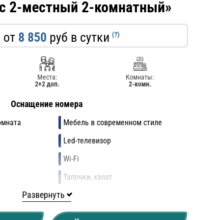
с 2-местный 2-комнатный»
 от
8 850
руб в сутки
(?)
Места:
Комнаты:
2+2 доп.
2-комн.
Оснащение номера
омната
Мебель в современном стиле
Led-телевизор
Wi-Fi
я
Тапочки, халат
Развернуть
Мини-холодильник
посуды