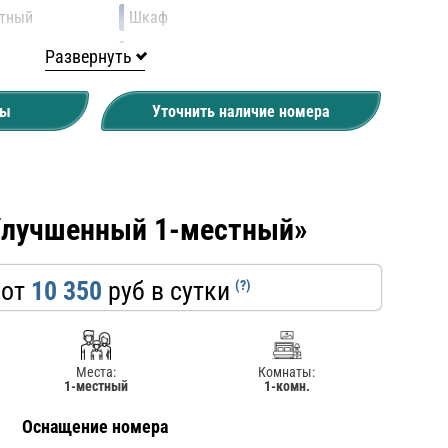
етный
Шкаф
Набор косметических средств,
Развернуть
гостиничная парфюмерия, фен,
халат и тапочки
ны
Уточнить наличие номера
Улучшенный 1-местный»
 от
10 350
руб в сутки
(?)
Места:
Комнаты:
1-местный
1-комн.
Оснащение номера