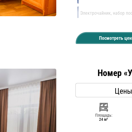
Электрочайник, набор по
Сушилка для белья
Балкон
Посмотреть це
Номер «
Цены
Площадь:
24 м²