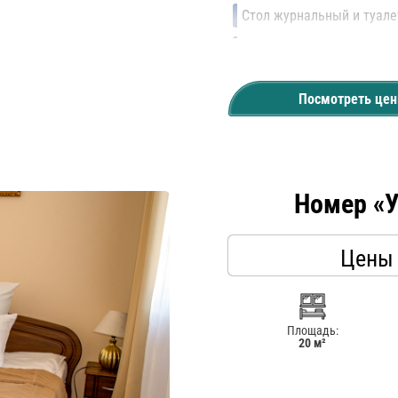
Стол журнальный и туал
Кондиционер
Посмотреть це
Балкон
Номер «
Цены
Площадь:
20 м²