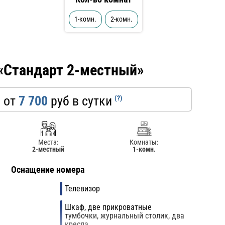
1-комн.
2-комн.
«Стандарт 2-местный»
 от
7 700
руб в сутки
(?)
Места:
Комнаты:
2-местный
1-комн.
Оснащение номера
Телевизор
Шкаф, две прикроватные
тумбочки, журнальный столик, два
кресла